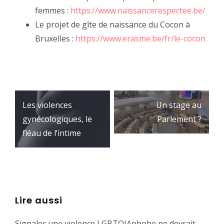
femmes :
https://www.naissancerespectee.be/
Le projet de gîte de naissance du Cocon à
Bruxelles :
https://www.erasme.be/fr/le-cocon
Navigation
Les violences
Un stage au
de
gynécologiques, le
Parlement ?
l’article
fléau de l’intime
Lire aussi
Signaler une violence LGBTQIAphobe ne devrait