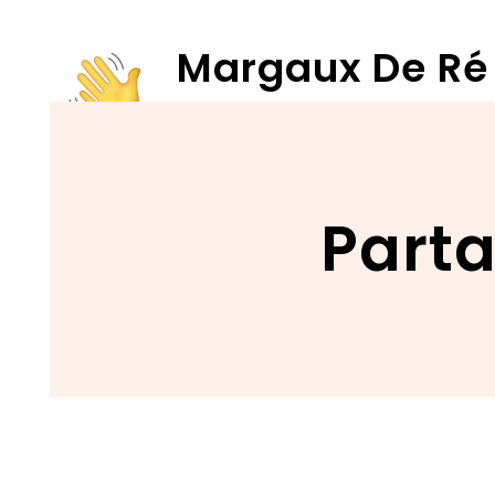
Skip
to
Margaux De Ré
content
Députée bruxelloise
Parta