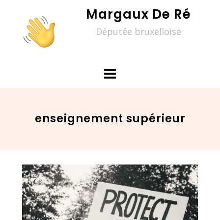
Skip
Margaux De Ré
to
Députée bruxelloise
content
enseignement supérieur